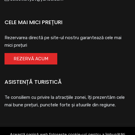
CELE MAI MICI PREȚURI
Rezervarea directă pe site-ul nostru garantează cele mai
mici prețuri
REZERVĂ ACUM
ASISTENȚĂ TURISTICĂ
Te consiliem cu privire la atracțiile zonei, îți prezentăm cele
mai bune prețuri, punctele forte și atuurile din regiune.
Această pagină web folosește cookie-uri pentru a îmbunătăți