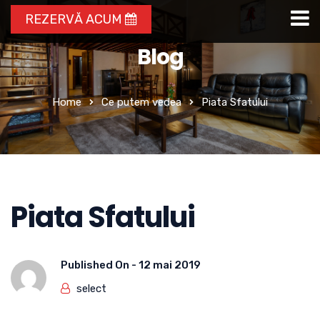
REZERVĂ ACUM
Blog
Home
Ce putem vedea
Piata Sfatului
Piata Sfatului
Published On -
12 mai 2019
select