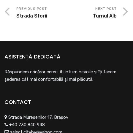
PREVIOUS POST
NEXT POST
Strada Sforii
Turnul Alb
ASISTENȚĂ DEDICATĂ
Răspundem oricăror cereri, îți intuim nevoile și îți facem
șederea cât mai confortabilă și mai plăcută.
CONTACT
Strada Mureșenilor 17, Brașov
+40 730 840 948
select.citybv@yahoo.com